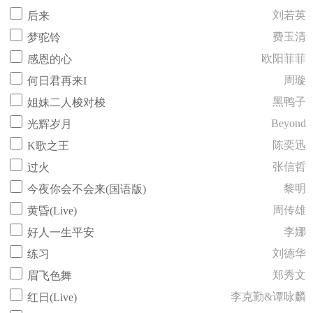
刘若英
后来
费玉清
梦驼铃
欧阳菲菲
感恩的心
周璇
何日君再来I
黑鸭子
姐妹二人梭对梭
Beyond
光辉岁月
陈奕迅
K歌之王
张信哲
过火
黎明
今夜你会不会来(国语版)
周传雄
黄昏(Live)
李娜
好人一生平安
刘德华
练习
郑秀文
眉飞色舞
李克勤&谭咏麟
红日(Live)