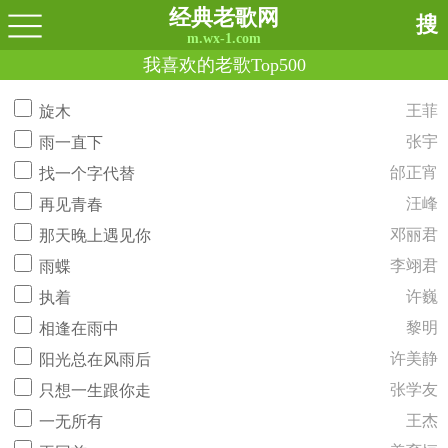
经典老歌网
搜
m.wx-1.com
我喜欢的老歌Top500
王菲
旋木
张宇
雨一直下
邰正宵
找一个字代替
汪峰
再见青春
邓丽君
那天晚上遇见你
李翊君
雨蝶
许巍
执着
黎明
相逢在雨中
许美静
阳光总在风雨后
张学友
只想一生跟你走
王杰
一无所有