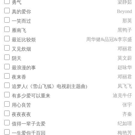
梁静茹
勇气
Beyond
真的爱你
那英
一笑而过
黑鸭子
雁南飞
周华健&品冠&李宗盛
最近比较烦
邓丽君
又见炊烟
莫文蔚
阴天
赵咏华
最浪漫的事
邓丽君
夜来香
凤飞飞
追梦人(《雪山飞狐》电视剧主题曲)
迪克牛仔
有多少爱可以重来
张宇
用心良苦
齐秦
夜夜夜夜
纪如璟
值得一辈子去爱
梅艳芳
一生爱你千百回