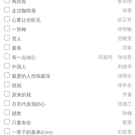
姜育恒
再回首
张蔷
走过咖啡屋
邰正宵
心要让你听见
张明敏
一剪梅
范晓萱
雪人
羽泉
最美
刘嘉玲、张信哲
有一点动心
刘德华
中国人
张雨生
最爱的人伤我最深
张学友
祝福
齐秦
原来的我
张德兰
月亮代表我的心
孙楠
拯救
那英
只要有你
刘若英
一辈子的孤单(Live)