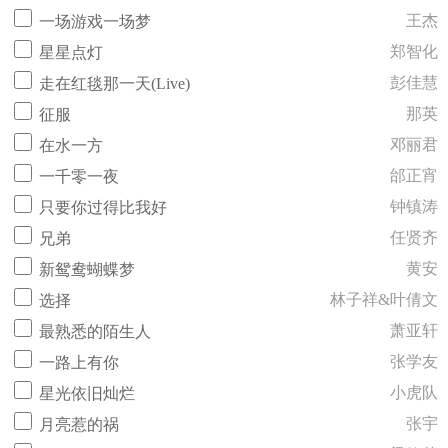
王杰
一场游戏一场梦
郑智化
星星点灯
彭佳慧
走在红毯那一天(Live)
那英
征服
邓丽君
在水一方
邰正宵
一千零一夜
钟镇涛
只要你过得比我好
任贤齐
兄弟
黄安
新鸳鸯蝴蝶梦
林子祥&叶倩文
选择
萧亚轩
最熟悉的陌生人
张学友
一路上有你
小虎队
星光依旧灿烂
张宇
月亮惹的祸