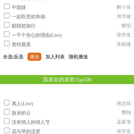
解小东
中国娃
周华健
一起吃苦的幸福
黎明
眼睛想旅行
张学友
一千个伤心的理由(Live)
朱铭捷
曾经最美
全选/反选
播放
加入列表
随机播放
我喜欢的老歌Top500
林志炫
离人(Live)
费翔
故乡的云
孟庭苇
没有情人的情人节
张学友
花与琴的流星