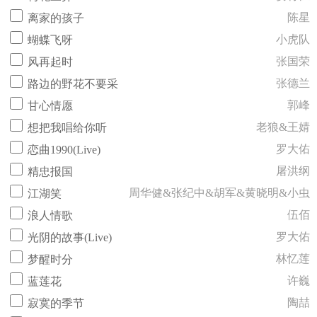
陈星
离家的孩子
小虎队
蝴蝶飞呀
张国荣
风再起时
张德兰
路边的野花不要采
郭峰
甘心情愿
老狼&王婧
想把我唱给你听
罗大佑
恋曲1990(Live)
屠洪纲
精忠报国
周华健&张纪中&胡军&黄晓明&小虫
江湖笑
伍佰
浪人情歌
罗大佑
光阴的故事(Live)
林忆莲
梦醒时分
许巍
蓝莲花
陶喆
寂寞的季节