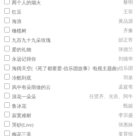
黎明
两个人的烟火
王菲
红豆
黄品源
海浪
齐豫
橄榄树
邰正宵
九百九十九朵玫瑰
张德兰
爱的礼物
刘德华
永远记得你
信乐团
海阔天空(《死了都要爱-信乐团故事》电视主题曲)
羽泉
冷酷到底
孟庭苇
风中有朵雨做的云
任贤齐、光良、阿牛
浪花一朵朵
甄妮
鲁冰花
李宗盛
寂寞难耐
张惠妹
哭砂(Live)
姜育恒
梅花三弄