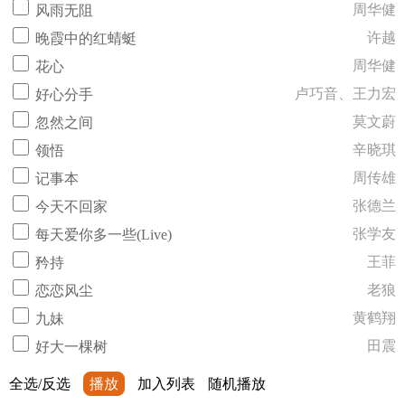
周华健
风雨无阻
许越
晚霞中的红蜻蜓
周华健
花心
卢巧音、王力宏
好心分手
莫文蔚
忽然之间
辛晓琪
领悟
周传雄
记事本
张德兰
今天不回家
张学友
每天爱你多一些(Live)
王菲
矜持
老狼
恋恋风尘
黄鹤翔
九妹
田震
好大一棵树
全选/反选
播放
加入列表
随机播放