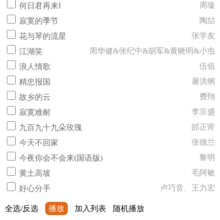
周璇
何日君再来I
陶喆
寂寞的季节
张学友
花与琴的流星
周华健&张纪中&胡军&黄晓明&小虫
江湖笑
伍佰
浪人情歌
屠洪纲
精忠报国
费翔
故乡的云
李宗盛
寂寞难耐
邰正宵
九百九十九朵玫瑰
张德兰
今天不回家
黎明
今夜你会不会来(国语版)
毛阿敏
黄土高坡
卢巧音、王力宏
好心分手
全选/反选
播放
加入列表
随机播放