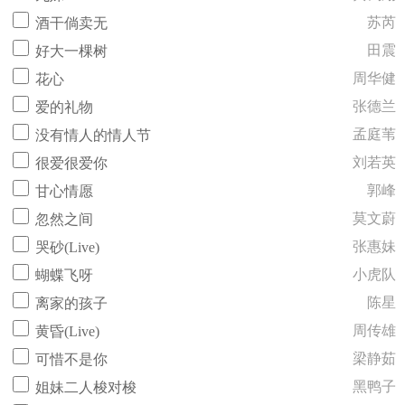
苏芮
酒干倘卖无
田震
好大一棵树
周华健
花心
张德兰
爱的礼物
孟庭苇
没有情人的情人节
刘若英
很爱很爱你
郭峰
甘心情愿
莫文蔚
忽然之间
张惠妹
哭砂(Live)
小虎队
蝴蝶飞呀
陈星
离家的孩子
周传雄
黄昏(Live)
梁静茹
可惜不是你
黑鸭子
姐妹二人梭对梭