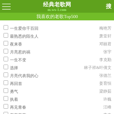
经典老歌网
搜
m.wx-1.com
我喜欢的老歌Top500
梅艳芳
一生爱你千百回
萧亚轩
最熟悉的陌生人
邓丽君
夜来香
张宇
月亮惹的祸
李克勤
一生不变
林子祥&叶倩文
选择
张德兰
月亮代表我的心
姜育恒
再回首
梁静茹
勇气
许巍
执着
汪峰
再见青春