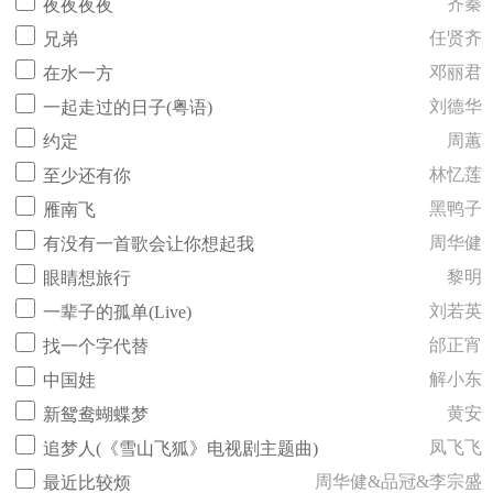
齐秦
夜夜夜夜
任贤齐
兄弟
邓丽君
在水一方
刘德华
一起走过的日子(粤语)
周蕙
约定
林忆莲
至少还有你
黑鸭子
雁南飞
周华健
有没有一首歌会让你想起我
黎明
眼睛想旅行
刘若英
一辈子的孤单(Live)
邰正宵
找一个字代替
解小东
中国娃
黄安
新鸳鸯蝴蝶梦
凤飞飞
追梦人(《雪山飞狐》电视剧主题曲)
周华健&品冠&李宗盛
最近比较烦