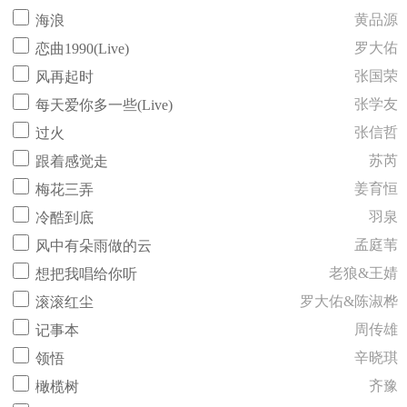
黄品源
海浪
罗大佑
恋曲1990(Live)
张国荣
风再起时
张学友
每天爱你多一些(Live)
张信哲
过火
苏芮
跟着感觉走
姜育恒
梅花三弄
羽泉
冷酷到底
孟庭苇
风中有朵雨做的云
老狼&王婧
想把我唱给你听
罗大佑&陈淑桦
滚滚红尘
周传雄
记事本
辛晓琪
领悟
齐豫
橄榄树