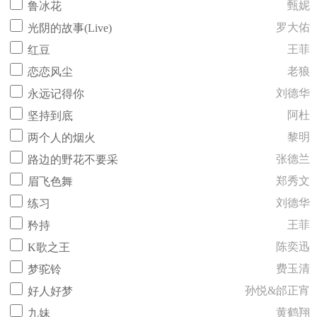
甄妮
鲁冰花
罗大佑
光阴的故事(Live)
王菲
红豆
老狼
恋恋风尘
刘德华
永远记得你
阿杜
坚持到底
黎明
两个人的烟火
张德兰
路边的野花不要采
郑秀文
眉飞色舞
刘德华
练习
王菲
矜持
陈奕迅
K歌之王
费玉清
梦驼铃
孙悦&邰正宵
好人好梦
黄鹤翔
九妹