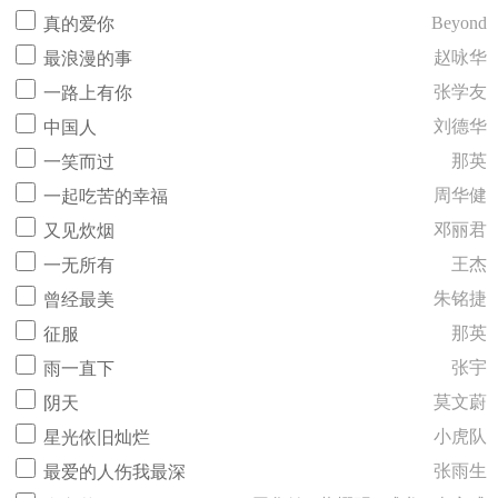
Beyond
真的爱你
赵咏华
最浪漫的事
张学友
一路上有你
刘德华
中国人
那英
一笑而过
周华健
一起吃苦的幸福
邓丽君
又见炊烟
王杰
一无所有
朱铭捷
曾经最美
那英
征服
张宇
雨一直下
莫文蔚
阴天
小虎队
星光依旧灿烂
张雨生
最爱的人伤我最深