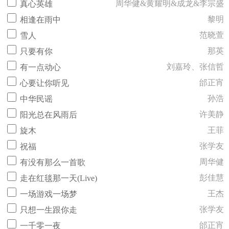
周华健&黄耀明&成龙&李宗盛
真心英雄
黎明
相逢在雨中
范晓萱
雪人
那英
只要有你
刘嘉玲、张信哲
有一点动心
邰正宵
心要让你听见
孙浩
中华民谣
许美静
阳光总在风雨后
王菲
旋木
张学友
祝福
周华健
有没有那么一首歌
彭佳慧
走在红毯那一天(Live)
王杰
一场游戏一场梦
张学友
只想一生跟你走
邰正宵
一千零一夜