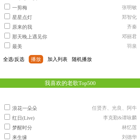
张明敏
一剪梅
郑智化
星星点灯
齐秦
原来的我
邓丽君
那天晚上遇见你
羽泉
最美
全选/反选
播放
加入列表
随机播放
我喜欢的老歌Top500
任贤齐、光良、阿牛
浪花一朵朵
李克勤&谭咏麟
红日(Live)
林忆莲
梦醒时分
刘德华
来生缘