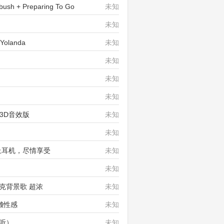
h + Preparing To Go
未知
未知
olanda
未知
未知
未知
未知
3D音效版
未知
未知
绕)戴上耳机，尽情享受
未知
未知
o星巴克背景歌 超浓
未知
慵懒性感
未知
收听）
未知