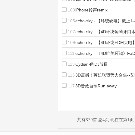
103.
iPhone铃声remix
105.
echo-sky - 【环绕硬电】戴
107.
echo-sky - 【4D环绕葡萄
109.
echo-sky - 【4D环绕EDM
111.
echo-sky - 《4D唯美环绕》F
113.
Cydian-的DJ节目
115.
3D震撼！英雄联盟势力合集--
117.
3D音效自制Run away
共有379首 总4页 现在在第