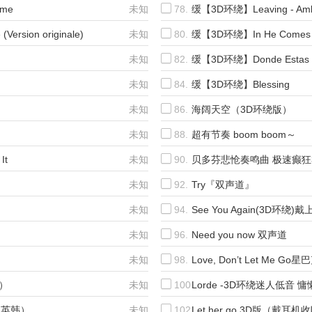
ome
未知
78.
缓【3D环绕】Leaving - Ambus
To Bakara
ersion originale)
未知
80.
缓【3D环绕】In He Comes
未知
82.
缓【3D环绕】Donde Estas Y
未知
84.
缓【3D环绕】Blessing
未知
86.
海阔天空（3D环绕版）
未知
88.
超有节奏 boom boom～
It
未知
90.
贝多芬悲怆奏鸣曲 极速癫狂
未知
92.
Try『双声道』
未知
94.
See You Again(3D环
未知
96.
Need you now 双声道
未知
98.
Love, Don’t Let Me G
听）
未知
100.
Lorde -3D环绕迷人低音 
版（英韩）
未知
102.
Let her go 3D版（戴耳机