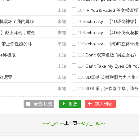
未知
104.
IF You＆Faded 英文摇滚版→
上耳机震坏了我的耳膜。.
未知
106.
echo-sky - 【4D环绕
牙口水】戴上耳机，重金
未知
108.
echo-sky - 【4D环
拥护为帝王
大电】带上你性感的耳
未知
110.
echo-sky - 《纯4D
aDe终极版
未知
112.
Don't 双声道版 (男左女右)
未知
114.
Can't Take My Eyes Off 
艾欧尼亚
未知
116.
3D震撼 英雄联盟势力合集-
未知
118.
3D音乐，狂欢嘉年华，请
全选/反选
播放
加入列表
1页
---@_@!---
上一页
---O(∩_∩)O---