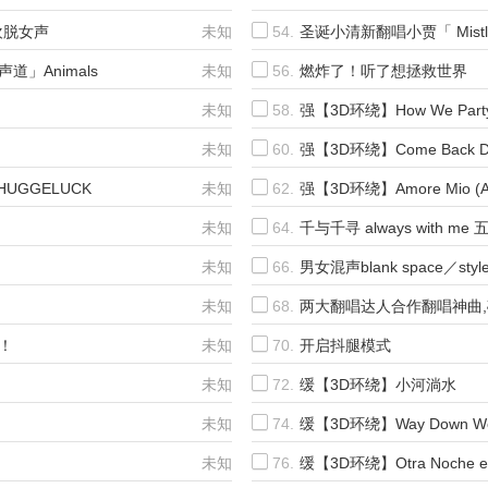
搭欢脱女声
未知
54.
圣诞小清新翻唱小贾「 Mistl
」Animals
未知
56.
燃炸了！听了想拯救世界
未知
58.
强【3D环绕】How We Party (O
未知
60.
强【3D环绕】Come Back Down
HUGGELUCK
未知
62.
强【3D环绕】Amore Mio (Alb
未知
64.
千与千寻 always with m
未知
66.
男女混声blank space／styl
未知
68.
两大翻唱达人合作翻唱神曲
！
未知
70.
开启抖腿模式
未知
72.
缓【3D环绕】小河淌水
未知
74.
缓【3D环绕】Way Down W
未知
76.
缓【3D环绕】Otra Noche enL