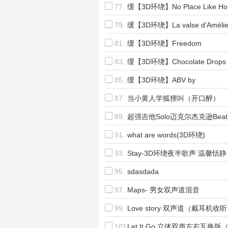
77.
缓【3D环绕】No Place Like H
79.
缓【3D环绕】La valse d'Amélie (V
81.
缓【3D环绕】Freedom
83.
缓【3D环绕】Chocolate Drops
85.
缓【3D环绕】ABV by
87.
当小黄人学狐狸叫（开口醉）
89.
超强吉他Solo迈克尔杰克逊Beat 
91.
what are words(3D环绕)
93.
Stay-3D环绕夜半歌声 温馨恬静
95.
sdasdada
97.
Maps- 男女双声道混音
99.
Love story 双声道（戴耳机收
101.
Let It Go 立体双声左右互换