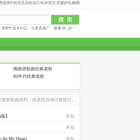
是雨中的毛毛虫给自己40岁生日,所建的礼物哦!
请帮忙音乐纠正、分类及推广，谢谢 @_@！
闽南语歌曲经典老歌
80年代经典老歌
最新更新歌曲排列，由系统自动计算统计。
现场版】
未知
未知
s My Heart
未知