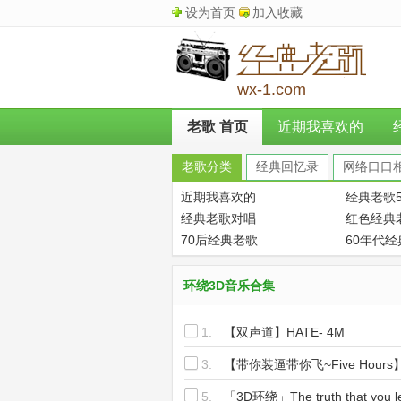
设为首页
加入收藏
wx-1.com
老歌 首页
近期我喜欢的
老歌分类
经典回忆录
网络口口
近期我喜欢的
经典老歌5
经典老歌对唱
红色经典
70后经典老歌
60年代
环绕3D音乐合集
1.
【双声道】HATE- 4M
3.
【带你装逼带你飞~Five Hours
5.
「3D环绕」The truth that you l