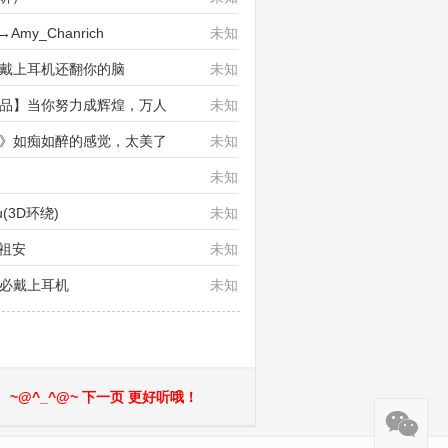
Amy_Chanrich
未知
神锯】戴上耳机还翻你的脑
未知
绕火花极品】当你努力成辉煌，万人
未知
立体环绕》如痴如醉的感觉，太美了
未知
未知
You(3D环绕)
未知
 祖安
未知
务必戴上耳机
未知
~@^_^@~ 下一页 更好听哦！