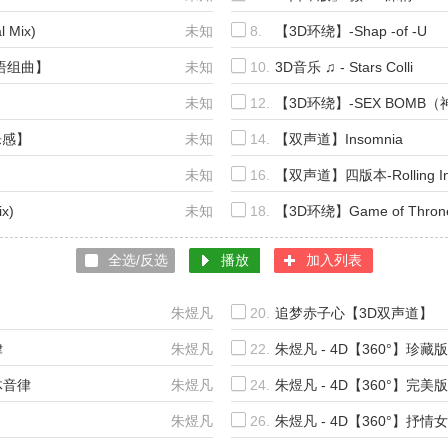
 Mix)
未知
8.
【3D环绕】-Shap -of -U
语组曲】
未知
10.
3D音乐 ♫ - Stars Colli
未知
12.
【3D环绕】-SEX BOMB
乐感】
未知
14.
【双声道】Insomnia
未知
16.
【双声道】四版本-Rolling In
x)
未知
18.
【3D环绕】Game of Thron
全选/反选
播放
加入列表
朱煜凡
20.
追梦赤子心【3D双声道】
律
朱煜凡
22.
朱煜凡 - 4D【360°】珍藏
体音律
朱煜凡
24.
朱煜凡 - 4D【360°】完美版
朱煜凡
26.
朱煜凡 - 4D【360°】抒情