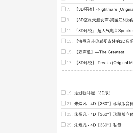
7.
【3D环绕】-Nightmare (Original
9.
【3D空灵天籁女声-楽园幻想物
11.
「3D环绕」 超人气电音Spectre
13.
【海豚音带你感受奇妙的3D音
15.
【双声道】—The Greatest
17.
【3D环绕】-Freaks (Original Mi
19.
走过咖啡屋（3D版）
21.
朱煜凡 - 4D【360°】珍藏版音
23.
朱煜凡 - 4D【360°】珍藏版立
25.
朱煜凡 - 4D【360°】私货