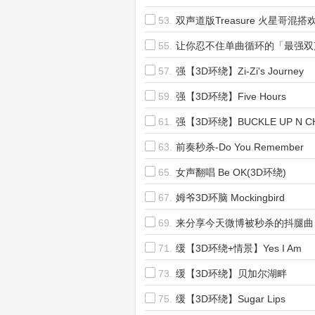
53.
双声道版Treasure 火星哥混
55.
让你忍不住单曲循环的「最强双声道
57.
强【3D环绕】Zi-Zi's Journey
59.
强【3D环绕】Five Hours
61.
强【3D环绕】BUCKLE UP N C
HEAVEN
63.
前奏秒杀-Do You Remember
65.
女声翻唱 Be OK(3D环绕)
67.
姆爷3D环脑 Mockingbird
69.
来分享今天微博被秒杀的抖腿曲
71.
缓【3D环绕+情景】Yes I Am
73.
缓【3D环绕】贝加尔湖畔
75.
缓【3D环绕】Sugar Lips