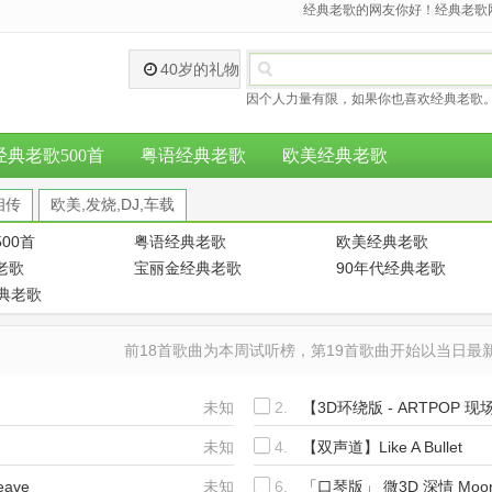
经典老歌的网友你好！经典老歌网
40岁的礼物
因个人力量有限，如果你也喜欢经典老歌。
经典老歌500首
粤语经典老歌
欧美经典老歌
相传
欧美,发烧,DJ,车载
00首
粤语经典老歌
欧美经典老歌
老歌
宝丽金经典老歌
90年代经典老歌
经典老歌
前18首歌曲为本周试听榜，第19首歌曲开始以当日
未知
2.
【3D环绕版 - ARTPOP 
】
未知
4.
【双声道】Like A Bullet
eave
未知
6.
「口琴版」 微3D 深情 Moon A