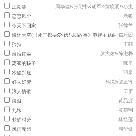
周华健&张纪中&胡军&黄晓明&小虫
江湖笑
老狼
恋恋风尘
张德兰
今天不回家
信乐团
海阔天空(《死了都要爱-信乐团故事》电视主题曲)
王菲
矜持
罗大佑&陈淑桦
滚滚红尘
陈星
离家的孩子
羽泉
冷酷到底
孙悦&邰正宵
好人好梦
伍佰
浪人情歌
黄品源
海浪
黄鹤翔
九妹
林忆莲
梦醒时分
周华健
风雨无阻