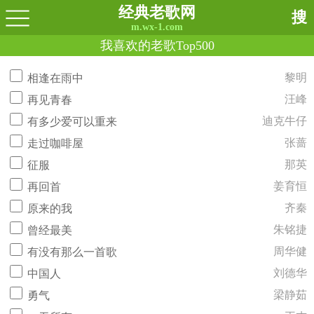
经典老歌网
搜
m.wx-1.com
我喜欢的老歌Top500
黎明
相逢在雨中
汪峰
再见青春
迪克牛仔
有多少爱可以重来
张蔷
走过咖啡屋
那英
征服
姜育恒
再回首
齐秦
原来的我
朱铭捷
曾经最美
周华健
有没有那么一首歌
刘德华
中国人
梁静茹
勇气