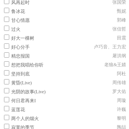
张国荣
风再起时
甄妮
鲁冰花
郭峰
甘心情愿
张信哲
过火
田震
好大一棵树
卢巧音、王力宏
好心分手
屠洪纲
精忠报国
老狼&王婧
想把我唱给你听
阿杜
坚持到底
周传雄
黄昏(Live)
罗大佑
光阴的故事(Live)
周璇
何日君再来I
许巍
蓝莲花
黎明
两个人的烟火
陶喆
寂寞的季节