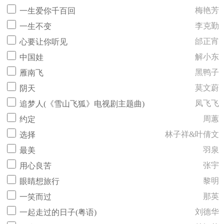
梅艳芳
一生爱你千百回
李克勤
一生不变
邰正宵
心要让你听见
解小东
中国娃
黑鸭子
雁南飞
莫文蔚
阴天
凤飞飞
追梦人(《雪山飞狐》电视剧主题曲)
周蕙
约定
林子祥&叶倩文
选择
羽泉
最美
张宇
用心良苦
黎明
眼睛想旅行
那英
一笑而过
刘德华
一起走过的日子(粤语)