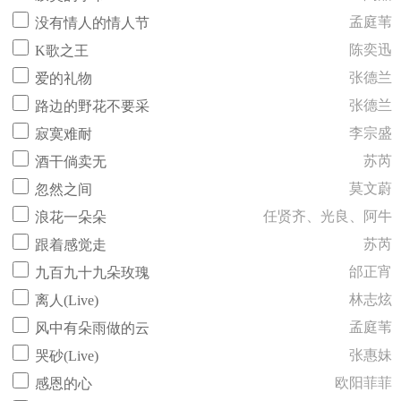
孟庭苇
没有情人的情人节
陈奕迅
K歌之王
张德兰
爱的礼物
张德兰
路边的野花不要采
李宗盛
寂寞难耐
苏芮
酒干倘卖无
莫文蔚
忽然之间
任贤齐、光良、阿牛
浪花一朵朵
苏芮
跟着感觉走
邰正宵
九百九十九朵玫瑰
林志炫
离人(Live)
孟庭苇
风中有朵雨做的云
张惠妹
哭砂(Live)
欧阳菲菲
感恩的心