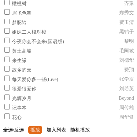
齐豫
橄榄树
郑秀文
眉飞色舞
费玉清
梦驼铃
黑鸭子
姐妹二人梭对梭
黎明
今夜你会不会来(国语版)
毛阿敏
黄土高坡
刘德华
来生缘
费翔
故乡的云
张学友
每天爱你多一些(Live)
刘若英
很爱很爱你
Beyond
光辉岁月
周传雄
记事本
周华健
花心
全选/反选
播放
加入列表
随机播放