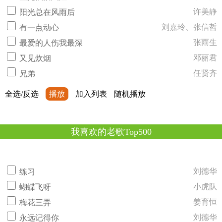
许美静
阳光总在风雨后
刘嘉玲、张信哲
有一点动心
张雨生
最爱的人伤我最深
邓丽君
又见炊烟
任贤齐
兄弟
全选/反选
播放
加入列表
随机播放
我喜欢的老歌Top500
刘德华
练习
小虎队
蝴蝶飞呀
姜育恒
梅花三弄
刘德华
永远记得你