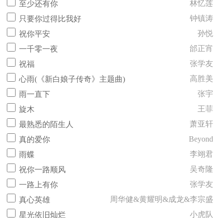
林忆莲
至少还有你
钟镇涛
只要你过得比我好
孙悦
祝你平安
邰正宵
一千零一夜
张学友
祝福
高胜美
心雨(《新白娘子传奇》主题曲)
张宇
雨一直下
王菲
旋木
萧亚轩
最熟悉的陌生人
Beyond
真的爱你
李翊君
雨蝶
吴奇隆
祝你一路顺风
张学友
一路上有你
周华健&黄耀明&成龙&李宗盛
真心英雄
小虎队
星光依旧灿烂