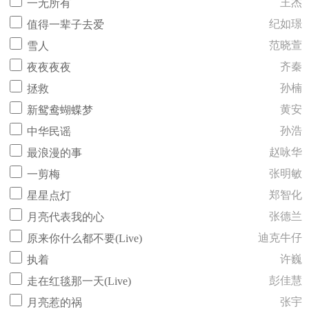
王杰
一无所有
纪如璟
值得一辈子去爱
范晓萱
雪人
齐秦
夜夜夜夜
孙楠
拯救
黄安
新鸳鸯蝴蝶梦
孙浩
中华民谣
赵咏华
最浪漫的事
张明敏
一剪梅
郑智化
星星点灯
张德兰
月亮代表我的心
迪克牛仔
原来你什么都不要(Live)
许巍
执着
彭佳慧
走在红毯那一天(Live)
张宇
月亮惹的祸