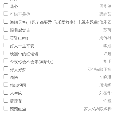
周华健
花心
梁静茹
可惜不是你
信乐团
海阔天空(《死了都要爱-信乐团故事》电视主题曲)
苏芮
跟着感觉走
周传雄
黄昏(Live)
李娜
好人一生平安
许越
晚霞中的红蜻蜓
黎明
今夜你会不会来(国语版)
孙悦&邰正宵
好人好梦
辛晓琪
领悟
屠洪纲
精忠报国
刘德华
来生缘
许巍
蓝莲花
罗大佑&陈淑桦
滚滚红尘