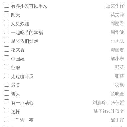
迪克牛仔
有多少爱可以重来
莫文蔚
阴天
邓丽君
又见炊烟
周华健
一起吃苦的幸福
小虎队
星光依旧灿烂
邓丽君
夜来香
解小东
中国娃
那英
征服
张蔷
走过咖啡屋
羽泉
最美
范晓萱
雪人
刘嘉玲、张信哲
有一点动心
林子祥&叶倩文
选择
邰正宵
一千零一夜