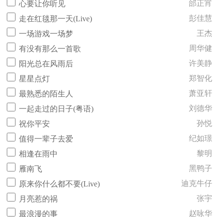
邰正宵
心要让你听见
彭佳慧
走在红毯那一天(Live)
王杰
一场游戏一场梦
周华健
有没有那么一首歌
许美静
阳光总在风雨后
郑智化
星星点灯
萧亚轩
最熟悉的陌生人
刘德华
一起走过的日子(粤语)
孙悦
祝你平安
纪如璟
值得一辈子去爱
黎明
相逢在雨中
黑鸭子
雁南飞
迪克牛仔
原来你什么都不要(Live)
张宇
月亮惹的祸
赵咏华
最浪漫的事