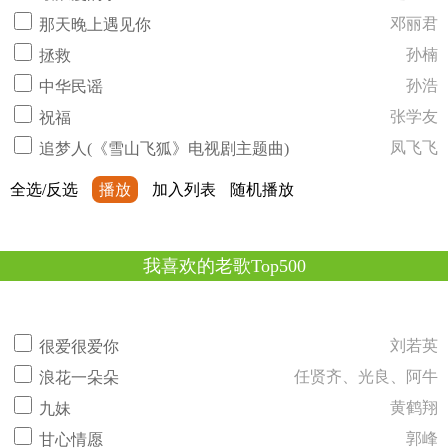
邓丽君
那天晚上遇见你
孙楠
拯救
孙浩
中华民谣
张学友
祝福
凤飞飞
追梦人(《雪山飞狐》电视剧主题曲)
全选/反选
播放
加入列表
随机播放
我喜欢的老歌Top500
刘若英
很爱很爱你
任贤齐、光良、阿牛
浪花一朵朵
黄鹤翔
九妹
郭峰
甘心情愿