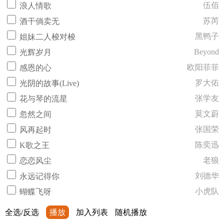
伍佰
浪人情歌
苏芮
酒干倘卖无
黑鸭子
姐妹二人梭对梭
Beyond
光辉岁月
欧阳菲菲
感恩的心
罗大佑
光阴的故事(Live)
张学友
花与琴的流星
莫文蔚
忽然之间
张国荣
风再起时
陈奕迅
K歌之王
老狼
恋恋风尘
刘德华
永远记得你
小虎队
蝴蝶飞呀
全选/反选
播放
加入列表
随机播放