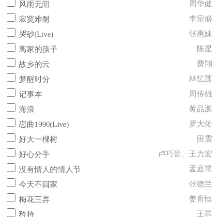
周华健
风雨无阻
李宗盛
寂寞难耐
张惠妹
哭砂(Live)
陈星
离家的孩子
费翔
故乡的云
林忆莲
梦醒时分
周传雄
记事本
黄品源
海浪
罗大佑
恋曲1990(Live)
田震
好大一棵树
卢巧音、王力宏
好心分手
孟庭苇
没有情人的情人节
张德兰
今天不回家
姜育恒
梅花三弄
王菲
矜持