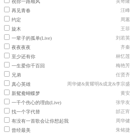
吴奇隆
祝你一路顺风
汪峰
再见青春
周蕙
约定
王菲
旋木
刘若英
一辈子的孤单(Live)
齐秦
夜夜夜夜
林忆莲
至少还有你
梅艳芳
一生爱你千百回
任贤齐
兄弟
周华健&黄耀明&成龙&李宗盛
真心英雄
黄安
新鸳鸯蝴蝶梦
张学友
一千个伤心的理由(Live)
邰正宵
找一个字代替
周华健
有没有一首歌会让你想起我
朱铭捷
曾经最美