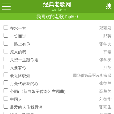
经典老歌网
搜
m.wx-1.com
我喜欢的老歌Top500
邓丽君
在水一方
那英
一笑而过
张学友
一路上有你
齐秦
原来的我
张学友
只想一生跟你走
那英
只要有你
周华健&品冠&李宗盛
最近比较烦
张德兰
月亮代表我的心
高胜美
心雨(《新白娘子传奇》主题曲)
刘德华
中国人
张雨生
最爱的人伤我最深