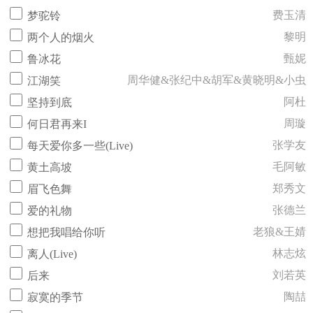
费玉清
梦驼铃
黎明
两个人的烟火
甄妮
鲁冰花
周华健&张纪中&胡军&黄晓明&小虫
江湖笑
阿杜
坚持到底
周璇
何日君再来I
张学友
每天爱你多一些(Live)
毛阿敏
黄土高坡
郑秀文
眉飞色舞
张德兰
爱的礼物
老狼&王婧
想把我唱给你听
林志炫
离人(Live)
刘若英
后来
陶喆
寂寞的季节