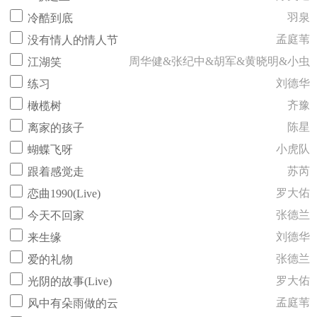
羽泉
冷酷到底
孟庭苇
没有情人的情人节
周华健&张纪中&胡军&黄晓明&小虫
江湖笑
刘德华
练习
齐豫
橄榄树
陈星
离家的孩子
小虎队
蝴蝶飞呀
苏芮
跟着感觉走
罗大佑
恋曲1990(Live)
张德兰
今天不回家
刘德华
来生缘
张德兰
爱的礼物
罗大佑
光阴的故事(Live)
孟庭苇
风中有朵雨做的云