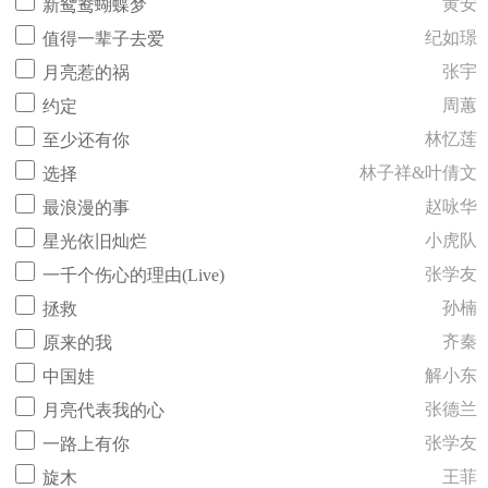
黄安
新鸳鸯蝴蝶梦
纪如璟
值得一辈子去爱
张宇
月亮惹的祸
周蕙
约定
林忆莲
至少还有你
林子祥&叶倩文
选择
赵咏华
最浪漫的事
小虎队
星光依旧灿烂
张学友
一千个伤心的理由(Live)
孙楠
拯救
齐秦
原来的我
解小东
中国娃
张德兰
月亮代表我的心
张学友
一路上有你
王菲
旋木