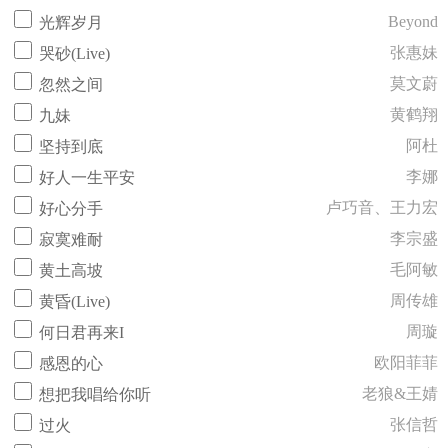
Beyond
光辉岁月
张惠妹
哭砂(Live)
莫文蔚
忽然之间
黄鹤翔
九妹
阿杜
坚持到底
李娜
好人一生平安
卢巧音、王力宏
好心分手
李宗盛
寂寞难耐
毛阿敏
黄土高坡
周传雄
黄昏(Live)
周璇
何日君再来I
欧阳菲菲
感恩的心
老狼&王婧
想把我唱给你听
张信哲
过火