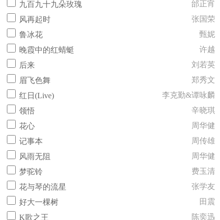
邰正宵
九百九十九朵玫瑰
张国荣
风再起时
甄妮
鲁冰花
许越
晚霞中的红蜻蜓
刘若英
后来
郑秀文
眉飞色舞
李克勤&谭咏麟
红日(Live)
辛晓琪
领悟
周华健
花心
周传雄
记事本
周华健
风雨无阻
费玉清
梦驼铃
张学友
花与琴的流星
田震
好大一棵树
陈奕迅
K歌之王