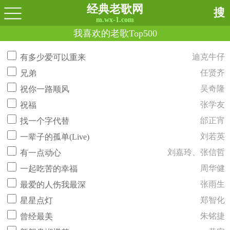
经典老歌网
搜
m.wx-1.com
我喜欢的老歌Top500
迪克牛仔
有多少爱可以重来
任贤齐
兄弟
吴奇隆
祝你一路顺风
张学友
祝福
邰正宵
找一个字代替
刘若英
一辈子的孤单(Live)
刘嘉玲、张信哲
有一点动心
周华健
一起吃苦的幸福
张雨生
最爱的人伤我最深
郑智化
星星点灯
朱铭捷
曾经最美