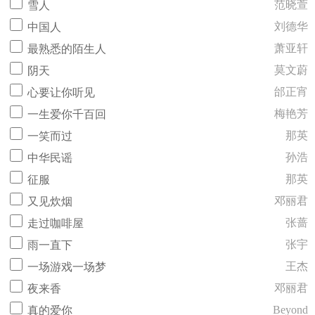
范晓萱
雪人
刘德华
中国人
萧亚轩
最熟悉的陌生人
莫文蔚
阴天
邰正宵
心要让你听见
梅艳芳
一生爱你千百回
那英
一笑而过
孙浩
中华民谣
那英
征服
邓丽君
又见炊烟
张蔷
走过咖啡屋
张宇
雨一直下
王杰
一场游戏一场梦
邓丽君
夜来香
Beyond
真的爱你