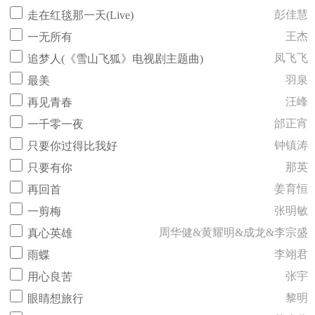
彭佳慧
走在红毯那一天(Live)
王杰
一无所有
凤飞飞
追梦人(《雪山飞狐》电视剧主题曲)
羽泉
最美
汪峰
再见青春
邰正宵
一千零一夜
钟镇涛
只要你过得比我好
那英
只要有你
姜育恒
再回首
张明敏
一剪梅
周华健&黄耀明&成龙&李宗盛
真心英雄
李翊君
雨蝶
张宇
用心良苦
黎明
眼睛想旅行