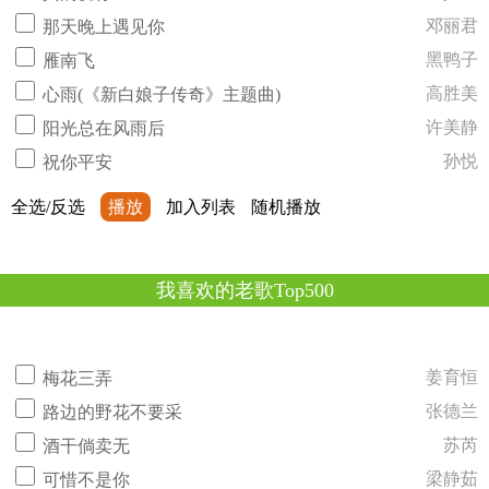
邓丽君
那天晚上遇见你
黑鸭子
雁南飞
高胜美
心雨(《新白娘子传奇》主题曲)
许美静
阳光总在风雨后
孙悦
祝你平安
全选/反选
播放
加入列表
随机播放
我喜欢的老歌Top500
姜育恒
梅花三弄
张德兰
路边的野花不要采
苏芮
酒干倘卖无
梁静茹
可惜不是你