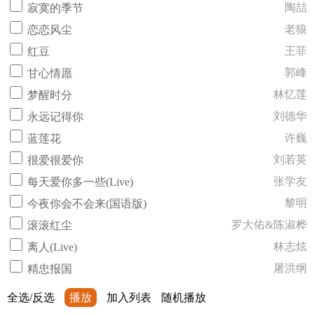
陶喆
寂寞的季节
老狼
恋恋风尘
王菲
红豆
郭峰
甘心情愿
林忆莲
梦醒时分
刘德华
永远记得你
许巍
蓝莲花
刘若英
很爱很爱你
张学友
每天爱你多一些(Live)
黎明
今夜你会不会来(国语版)
罗大佑&陈淑桦
滚滚红尘
林志炫
离人(Live)
屠洪纲
精忠报国
全选/反选
播放
加入列表
随机播放