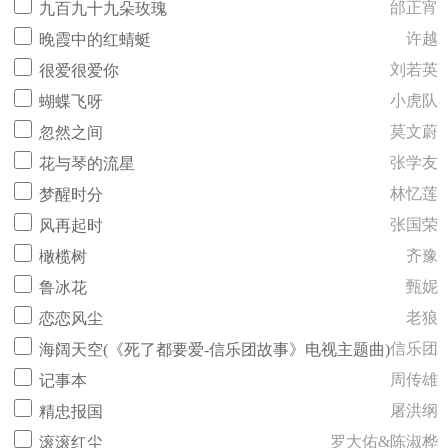
邰正宵
九百九十九朵玫瑰
许越
晚霞中的红蜻蜓
刘若英
很爱很爱你
小虎队
蝴蝶飞呀
莫文蔚
忽然之间
张学友
花与琴的流星
林忆莲
梦醒时分
张国荣
风再起时
齐豫
橄榄树
甄妮
鲁冰花
老狼
恋恋风尘
信乐团
海阔天空(《死了都要爱-信乐团故事》电视主题曲)
周传雄
记事本
屠洪纲
精忠报国
罗大佑&陈淑桦
滚滚红尘