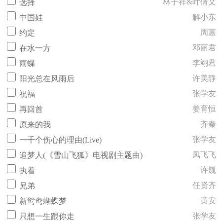
林子祥&叶倩文
选择
解小东
中国娃
周蕙
约定
邓丽君
在水一方
李翊君
雨蝶
许美静
阳光总在风雨后
张学友
祝福
姜育恒
再回首
齐秦
原来的我
张学友
一千个伤心的理由(Live)
凤飞飞
追梦人(《雪山飞狐》电视剧主题曲)
许巍
执着
任贤齐
兄弟
黄安
新鸳鸯蝴蝶梦
张学友
只想一生跟你走