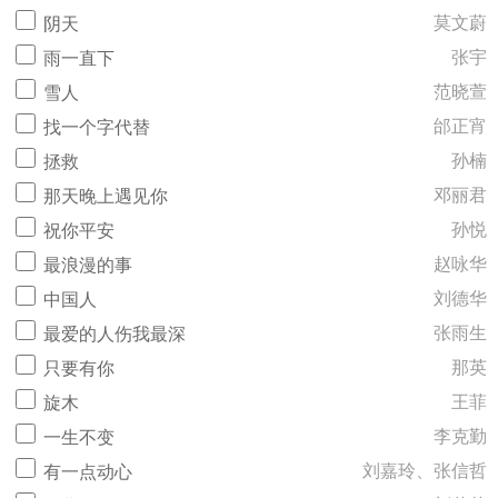
莫文蔚
阴天
张宇
雨一直下
范晓萱
雪人
邰正宵
找一个字代替
孙楠
拯救
邓丽君
那天晚上遇见你
孙悦
祝你平安
赵咏华
最浪漫的事
刘德华
中国人
张雨生
最爱的人伤我最深
那英
只要有你
王菲
旋木
李克勤
一生不变
刘嘉玲、张信哲
有一点动心