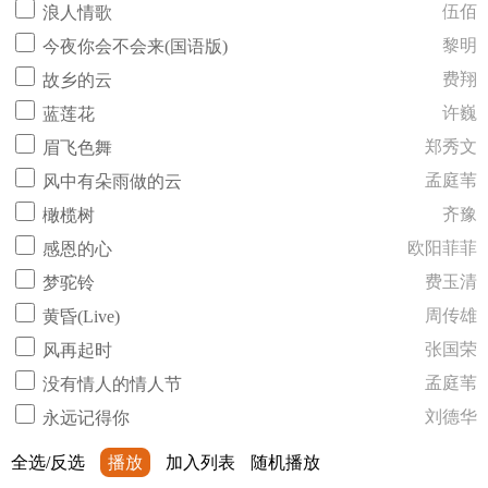
伍佰
浪人情歌
黎明
今夜你会不会来(国语版)
费翔
故乡的云
许巍
蓝莲花
郑秀文
眉飞色舞
孟庭苇
风中有朵雨做的云
齐豫
橄榄树
欧阳菲菲
感恩的心
费玉清
梦驼铃
周传雄
黄昏(Live)
张国荣
风再起时
孟庭苇
没有情人的情人节
刘德华
永远记得你
全选/反选
播放
加入列表
随机播放