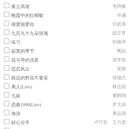
毛阿敏
黄土高坡
许越
晚霞中的红蜻蜓
刘若英
很爱很爱你
邰正宵
九百九十九朵玫瑰
刘德华
练习
陶喆
寂寞的季节
张学友
花与琴的流星
老狼
恋恋风尘
张德兰
路边的野花不要采
林志炫
离人(Live)
黄鹤翔
九妹
罗大佑
恋曲1990(Live)
黄品源
海浪
卢巧音、王力宏
好心分手