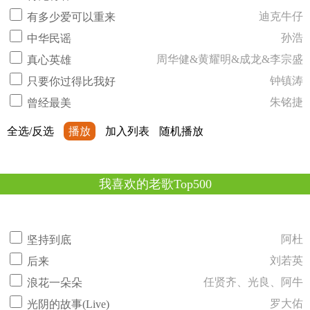
迪克牛仔
有多少爱可以重来
孙浩
中华民谣
周华健&黄耀明&成龙&李宗盛
真心英雄
钟镇涛
只要你过得比我好
朱铭捷
曾经最美
全选/反选
播放
加入列表
随机播放
我喜欢的老歌Top500
阿杜
坚持到底
刘若英
后来
任贤齐、光良、阿牛
浪花一朵朵
罗大佑
光阴的故事(Live)