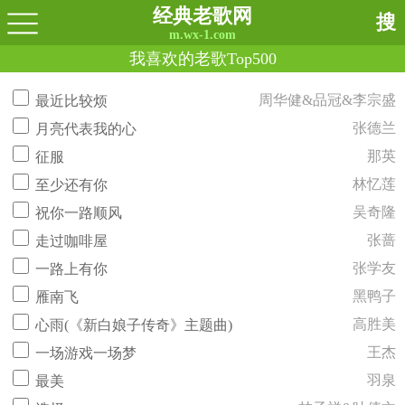
经典老歌网
搜
m.wx-1.com
我喜欢的老歌Top500
周华健&品冠&李宗盛
最近比较烦
张德兰
月亮代表我的心
那英
征服
林忆莲
至少还有你
吴奇隆
祝你一路顺风
张蔷
走过咖啡屋
张学友
一路上有你
黑鸭子
雁南飞
高胜美
心雨(《新白娘子传奇》主题曲)
王杰
一场游戏一场梦
羽泉
最美