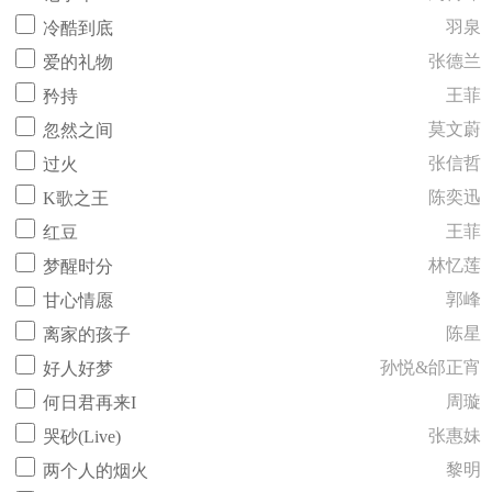
羽泉
冷酷到底
张德兰
爱的礼物
王菲
矜持
莫文蔚
忽然之间
张信哲
过火
陈奕迅
K歌之王
王菲
红豆
林忆莲
梦醒时分
郭峰
甘心情愿
陈星
离家的孩子
孙悦&邰正宵
好人好梦
周璇
何日君再来I
张惠妹
哭砂(Live)
黎明
两个人的烟火