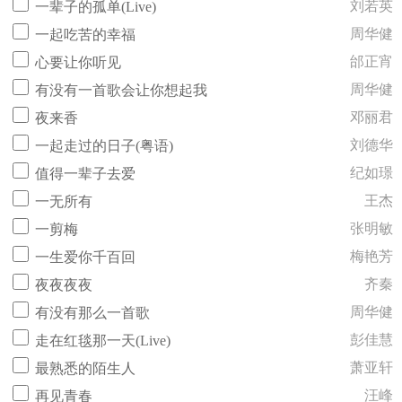
刘若英
一辈子的孤单(Live)
周华健
一起吃苦的幸福
邰正宵
心要让你听见
周华健
有没有一首歌会让你想起我
邓丽君
夜来香
刘德华
一起走过的日子(粤语)
纪如璟
值得一辈子去爱
王杰
一无所有
张明敏
一剪梅
梅艳芳
一生爱你千百回
齐秦
夜夜夜夜
周华健
有没有那么一首歌
彭佳慧
走在红毯那一天(Live)
萧亚轩
最熟悉的陌生人
汪峰
再见青春