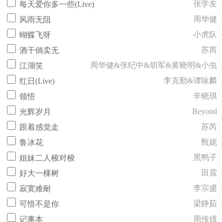
张学友
每天爱你多一些(Live)
周华健
风雨无阻
小虎队
蝴蝶飞呀
苏芮
酒干倘卖无
周华健&张纪中&胡军&黄晓明&小虫
江湖笑
李克勤&谭咏麟
红日(Live)
辛晓琪
领悟
Beyond
光辉岁月
苏芮
跟着感觉走
甄妮
鲁冰花
黑鸭子
姐妹二人梭对梭
田震
好大一棵树
李宗盛
寂寞难耐
梁静茹
可惜不是你
周传雄
记事本