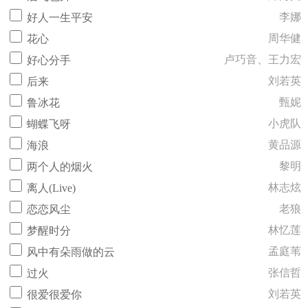
李娜
好人一生平安
周华健
花心
卢巧音、王力宏
好心分手
刘若英
后来
甄妮
鲁冰花
小虎队
蝴蝶飞呀
黄品源
海浪
黎明
两个人的烟火
林志炫
离人(Live)
老狼
恋恋风尘
林忆莲
梦醒时分
孟庭苇
风中有朵雨做的云
张信哲
过火
刘若英
很爱很爱你