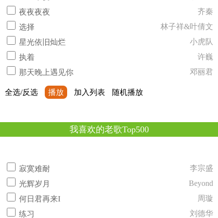
齐秦
夜夜夜夜
林子祥&叶倩文
选择
小虎队
星光依旧灿烂
许巍
执着
邓丽君
那天晚上遇见你
全选/反选
播放
加入列表
随机播放
我喜欢的老歌Top500
李宗盛
寂寞难耐
Beyond
光辉岁月
周璇
何日君再来I
刘德华
练习