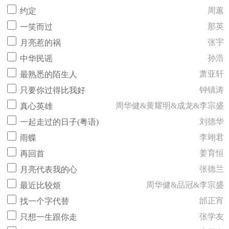
周蕙
约定
那英
一笑而过
张宇
月亮惹的祸
孙浩
中华民谣
萧亚轩
最熟悉的陌生人
钟镇涛
只要你过得比我好
周华健&黄耀明&成龙&李宗盛
真心英雄
刘德华
一起走过的日子(粤语)
李翊君
雨蝶
姜育恒
再回首
张德兰
月亮代表我的心
周华健&品冠&李宗盛
最近比较烦
邰正宵
找一个字代替
张学友
只想一生跟你走