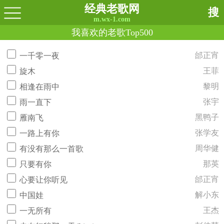
经典老歌网
搜
m.wx-1.com
我喜欢的老歌Top500
邰正宵
一千零一夜
王菲
旋木
黎明
相逢在雨中
张宇
雨一直下
黑鸭子
雁南飞
张学友
一路上有你
周华健
有没有那么一首歌
那英
只要有你
邰正宵
心要让你听见
解小东
中国娃
王杰
一无所有