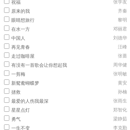
张学友
祝福
齐秦
原来的我
黎明
眼睛想旅行
邓丽君
在水一方
刘德华
中国人
汪峰
再见青春
张蔷
走过咖啡屋
周华健
有没有一首歌会让你想起我
张明敏
一剪梅
黄安
新鸳鸯蝴蝶梦
孙楠
拯救
张雨生
最爱的人伤我最深
郑智化
星星点灯
梁静茹
勇气
李克勤
一生不变