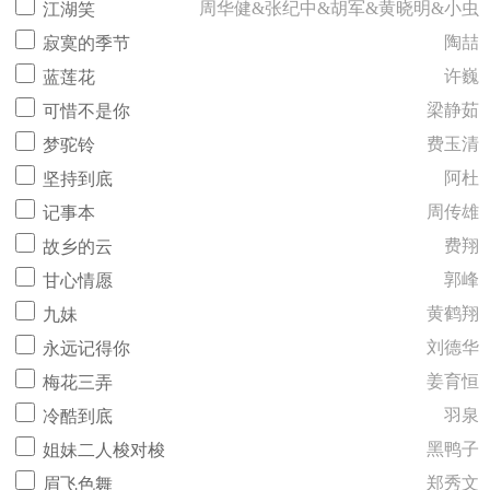
周华健&张纪中&胡军&黄晓明&小虫
江湖笑
陶喆
寂寞的季节
许巍
蓝莲花
梁静茹
可惜不是你
费玉清
梦驼铃
阿杜
坚持到底
周传雄
记事本
费翔
故乡的云
郭峰
甘心情愿
黄鹤翔
九妹
刘德华
永远记得你
姜育恒
梅花三弄
羽泉
冷酷到底
黑鸭子
姐妹二人梭对梭
郑秀文
眉飞色舞