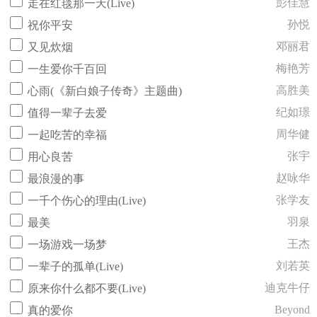
彭佳慧
走在红毯那一天(Live)
孙悦
祝你平安
邓丽君
又见炊烟
梅艳芳
一生爱你千百回
高胜美
心雨(《新白娘子传奇》主题曲)
纪如璟
值得一辈子去爱
周华健
一起吃苦的幸福
张宇
用心良苦
赵咏华
最浪漫的事
张学友
一千个伤心的理由(Live)
羽泉
最美
王杰
一场游戏一场梦
刘若英
一辈子的孤单(Live)
迪克牛仔
原来你什么都不要(Live)
Beyond
真的爱你