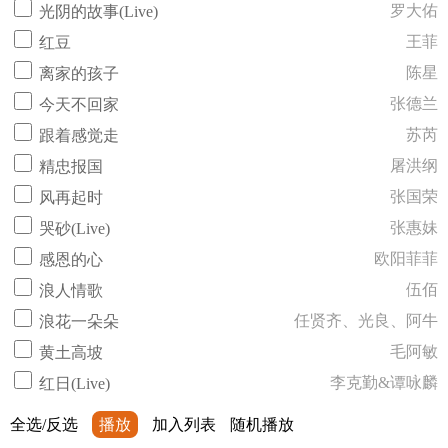
罗大佑
光阴的故事(Live)
王菲
红豆
陈星
离家的孩子
张德兰
今天不回家
苏芮
跟着感觉走
屠洪纲
精忠报国
张国荣
风再起时
张惠妹
哭砂(Live)
欧阳菲菲
感恩的心
伍佰
浪人情歌
任贤齐、光良、阿牛
浪花一朵朵
毛阿敏
黄土高坡
李克勤&谭咏麟
红日(Live)
全选/反选
播放
加入列表
随机播放