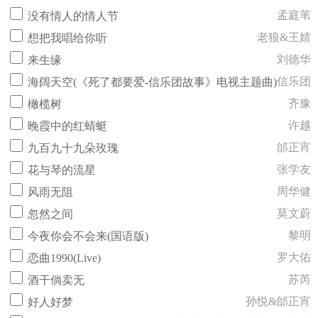
孟庭苇
没有情人的情人节
老狼&王婧
想把我唱给你听
刘德华
来生缘
信乐团
海阔天空(《死了都要爱-信乐团故事》电视主题曲)
齐豫
橄榄树
许越
晚霞中的红蜻蜓
邰正宵
九百九十九朵玫瑰
张学友
花与琴的流星
周华健
风雨无阻
莫文蔚
忽然之间
黎明
今夜你会不会来(国语版)
罗大佑
恋曲1990(Live)
苏芮
酒干倘卖无
孙悦&邰正宵
好人好梦