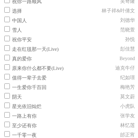
吴奇隆
祝你一路顺风
林子祥&叶倩文
选择
刘德华
中国人
范晓萱
雪人
孙悦
祝你平安
彭佳慧
走在红毯那一天(Live)
Beyond
真的爱你
迪克牛仔
原来你什么都不要(Live)
纪如璟
值得一辈子去爱
梅艳芳
一生爱你千百回
莫文蔚
阴天
小虎队
星光依旧灿烂
张学友
一路上有你
林忆莲
至少还有你
邰正宵
一千零一夜