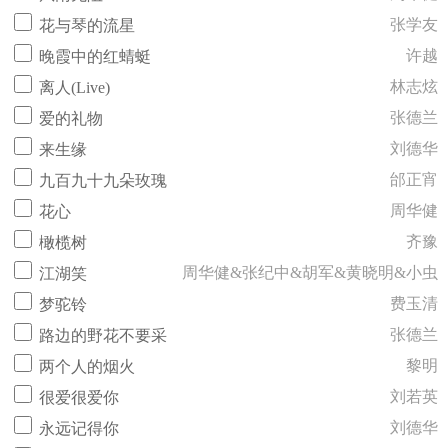
张学友
花与琴的流星
许越
晚霞中的红蜻蜓
林志炫
离人(Live)
张德兰
爱的礼物
刘德华
来生缘
邰正宵
九百九十九朵玫瑰
周华健
花心
齐豫
橄榄树
周华健&张纪中&胡军&黄晓明&小虫
江湖笑
费玉清
梦驼铃
张德兰
路边的野花不要采
黎明
两个人的烟火
刘若英
很爱很爱你
刘德华
永远记得你