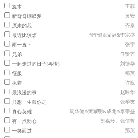
王菲
旋木
黄安
新鸳鸯蝴蝶梦
齐秦
原来的我
周华健&品冠&李宗盛
最近比较烦
张宇
雨一直下
任贤齐
兄弟
刘德华
一起走过的日子(粤语)
那英
征服
许巍
执着
赵咏华
最浪漫的事
张学友
只想一生跟你走
周华健&黄耀明&成龙&李宗盛
真心英雄
刘嘉玲、张信哲
有一点动心
那英
一笑而过