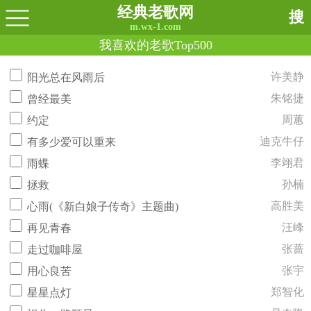
经典老歌网
搜
m.wx-1.com
我喜欢的老歌Top500
许美静
阳光总在风雨后
朱铭捷
曾经最美
周蕙
约定
迪克牛仔
有多少爱可以重来
李翊君
雨蝶
孙楠
拯救
高胜美
心雨(《新白娘子传奇》主题曲)
汪峰
再见青春
张蔷
走过咖啡屋
张宇
用心良苦
郑智化
星星点灯