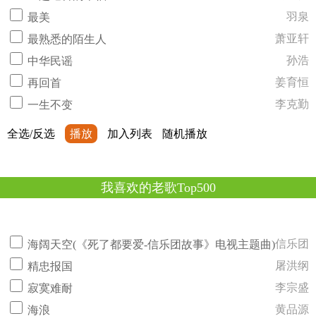
羽泉
最美
萧亚轩
最熟悉的陌生人
孙浩
中华民谣
姜育恒
再回首
李克勤
一生不变
全选/反选
播放
加入列表
随机播放
我喜欢的老歌Top500
信乐团
海阔天空(《死了都要爱-信乐团故事》电视主题曲)
屠洪纲
精忠报国
李宗盛
寂寞难耐
黄品源
海浪