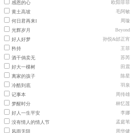
欧阳菲菲
感恩的心
毛阿敏
黄土高坡
周璇
何日君再来I
Beyond
光辉岁月
孙悦&邰正宵
好人好梦
王菲
矜持
苏芮
酒干倘卖无
田震
好大一棵树
陈星
离家的孩子
羽泉
冷酷到底
周传雄
记事本
林忆莲
梦醒时分
李娜
好人一生平安
孟庭苇
没有情人的情人节
周华健
风雨无阻