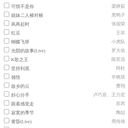
梁静茹
可惜不是你
黑鸭子
姐妹二人梭对梭
张国荣
风再起时
王菲
红豆
小虎队
蝴蝶飞呀
罗大佑
光阴的故事(Live)
陈奕迅
K歌之王
阿杜
坚持到底
辛晓琪
领悟
费翔
故乡的云
卢巧音、王力宏
好心分手
苏芮
跟着感觉走
陶喆
寂寞的季节
周传雄
黄昏(Live)