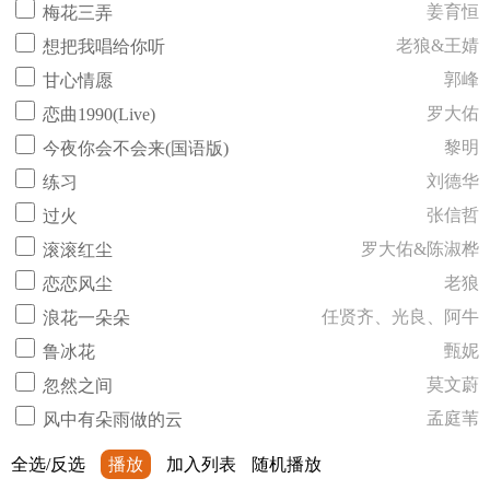
姜育恒
梅花三弄
老狼&王婧
想把我唱给你听
郭峰
甘心情愿
罗大佑
恋曲1990(Live)
黎明
今夜你会不会来(国语版)
刘德华
练习
张信哲
过火
罗大佑&陈淑桦
滚滚红尘
老狼
恋恋风尘
任贤齐、光良、阿牛
浪花一朵朵
甄妮
鲁冰花
莫文蔚
忽然之间
孟庭苇
风中有朵雨做的云
全选/反选
播放
加入列表
随机播放