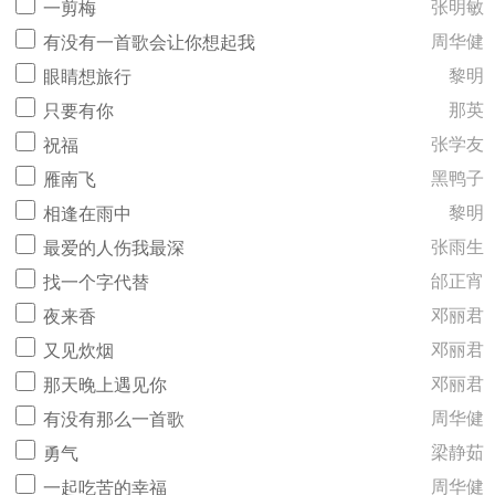
张明敏
一剪梅
周华健
有没有一首歌会让你想起我
黎明
眼睛想旅行
那英
只要有你
张学友
祝福
黑鸭子
雁南飞
黎明
相逢在雨中
张雨生
最爱的人伤我最深
邰正宵
找一个字代替
邓丽君
夜来香
邓丽君
又见炊烟
邓丽君
那天晚上遇见你
周华健
有没有那么一首歌
梁静茹
勇气
周华健
一起吃苦的幸福