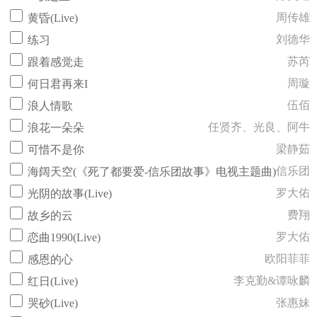
周传雄
黄昏(Live)
刘德华
练习
苏芮
跟着感觉走
周璇
何日君再来I
伍佰
浪人情歌
任贤齐、光良、阿牛
浪花一朵朵
梁静茹
可惜不是你
信乐团
海阔天空(《死了都要爱-信乐团故事》电视主题曲)
罗大佑
光阴的故事(Live)
费翔
故乡的云
罗大佑
恋曲1990(Live)
欧阳菲菲
感恩的心
李克勤&谭咏麟
红日(Live)
张惠妹
哭砂(Live)