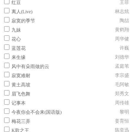
王菲
红豆
林志炫
离人(Live)
陶喆
寂寞的季节
黄鹤翔
九妹
周华健
花心
许巍
蓝莲花
刘德华
来生缘
孟庭苇
风中有朵雨做的云
李宗盛
寂寞难耐
毛阿敏
黄土高坡
郑秀文
眉飞色舞
周传雄
记事本
黎明
今夜你会不会来(国语版)
姜育恒
梅花三弄
陈奕迅
K歌之王