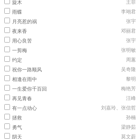
王菲
旋木
李翊君
雨蝶
张宇
月亮惹的祸
邓丽君
夜来香
张宇
用心良苦
张明敏
一剪梅
周蕙
约定
吴奇隆
祝你一路顺风
黎明
相逢在雨中
梅艳芳
一生爱你千百回
汪峰
再见青春
刘嘉玲、张信哲
有一点动心
孙楠
拯救
梁静茹
勇气
莫文蔚
阴天