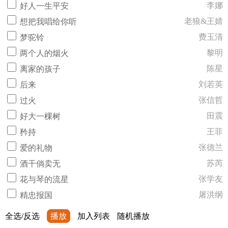
李娜
好人一生平安
老狼&王婧
想把我唱给你听
费玉清
梦驼铃
黎明
两个人的烟火
陈星
离家的孩子
刘若英
后来
张信哲
过火
田震
好大一棵树
王菲
矜持
张德兰
爱的礼物
苏芮
酒干倘卖无
张学友
花与琴的流星
屠洪纲
精忠报国
全选/反选
播放
加入列表
随机播放