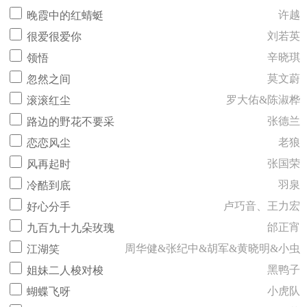
许越
晚霞中的红蜻蜓
刘若英
很爱很爱你
辛晓琪
领悟
莫文蔚
忽然之间
罗大佑&陈淑桦
滚滚红尘
张德兰
路边的野花不要采
老狼
恋恋风尘
张国荣
风再起时
羽泉
冷酷到底
卢巧音、王力宏
好心分手
邰正宵
九百九十九朵玫瑰
周华健&张纪中&胡军&黄晓明&小虫
江湖笑
黑鸭子
姐妹二人梭对梭
小虎队
蝴蝶飞呀