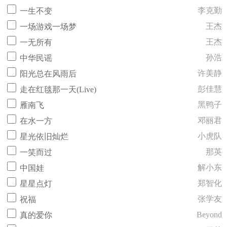
李克勤
一生不变
王杰
一场游戏一场梦
王杰
一无所有
孙浩
中华民谣
许美静
阳光总在风雨后
彭佳慧
走在红毯那一天(Live)
黑鸭子
雁南飞
邓丽君
在水一方
小虎队
星光依旧灿烂
那英
一笑而过
解小东
中国娃
郑智化
星星点灯
张学友
祝福
Beyond
真的爱你