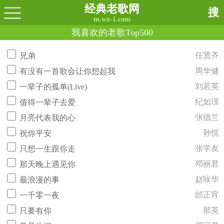
经典老歌网
搜
m.wx-1.com
我喜欢的老歌Top500
任贤齐
兄弟
周华健
有没有一首歌会让你想起我
刘若英
一辈子的孤单(Live)
纪如璟
值得一辈子去爱
张德兰
月亮代表我的心
孙悦
祝你平安
张学友
只想一生跟你走
邓丽君
那天晚上遇见你
赵咏华
最浪漫的事
邰正宵
一千零一夜
那英
只要有你