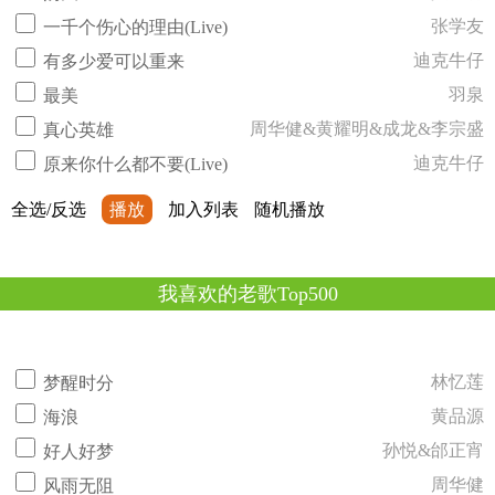
张学友
一千个伤心的理由(Live)
迪克牛仔
有多少爱可以重来
羽泉
最美
周华健&黄耀明&成龙&李宗盛
真心英雄
迪克牛仔
原来你什么都不要(Live)
全选/反选
播放
加入列表
随机播放
我喜欢的老歌Top500
林忆莲
梦醒时分
黄品源
海浪
孙悦&邰正宵
好人好梦
周华健
风雨无阻