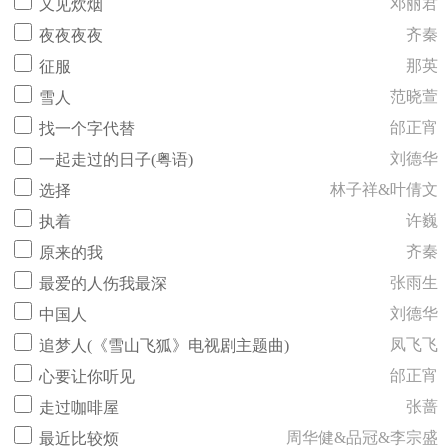
邓丽君
又见炊烟
齐秦
夜夜夜夜
那英
征服
范晓萱
雪人
邰正宵
找一个字代替
刘德华
一起走过的日子(粤语)
林子祥&叶倩文
选择
许巍
执着
齐秦
原来的我
张雨生
最爱的人伤我最深
刘德华
中国人
凤飞飞
追梦人(《雪山飞狐》电视剧主题曲)
邰正宵
心要让你听见
张蔷
走过咖啡屋
周华健&品冠&李宗盛
最近比较烦